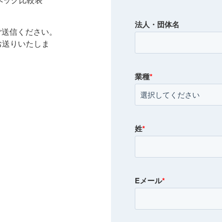
法人・団体名
ご送信ください。
お送りいたしま
業種
*
姓
*
Eメール
*