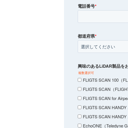
電話番号
*
都道府県
*
興味のあるLiDAR製品
複数選択可
FLIGTS SCAN 100（F
FLIGTS SCAN（FLIG
FLIGTS SCAN for Air
FLIGTS SCAN HANDY
FLIGTS SCAN HANDY
EchoONE（Teledyne Ge