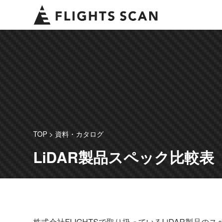
コ
ン
テ
ン
ツ
へ
ス
キ
ッ
プ
TOP
>
資料・カタログ
LiDAR製品スペック比較表
株式会社FLIGHTSで取り扱っているLiDAR製品の