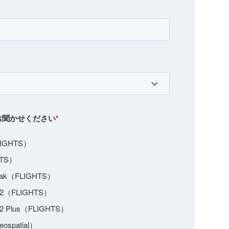
をお聞かせください
*
LIGHTS）
HTS）
peak（FLIGHTS）
 2（FLIGHTS）
 2 Plus（FLIGHTS）
ospatial）