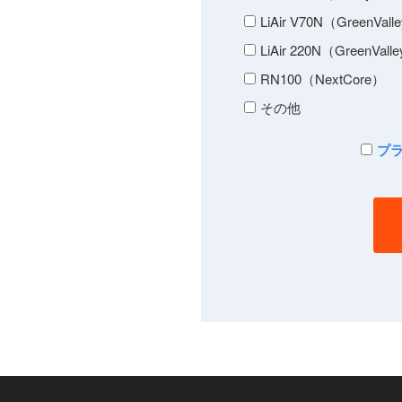
LiAir V70N（GreenValley
LiAir 220N（GreenValley
RN100（NextCore）
その他
プ