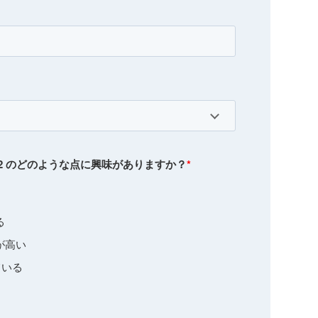
NDY 2 のどのような点に興味がありますか？
*
る
が高い
している