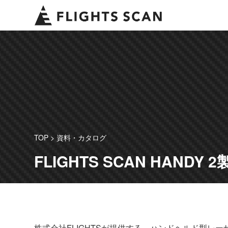
コ
ン
テ
ン
ツ
へ
ス
キ
ッ
プ
TOP
>
資料・カタログ
FLIGHTS SCAN HAND
株式会社FLIGHTSが提供する、ハンドヘルド型レ